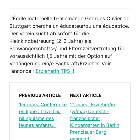
L’École maternelle fr-allemande Georges Cuvier de
Stuttgart cherche un éducateur/ou une éducatrice.
Der Verein sucht ab sofort für die
Kleinkindbetreuung (2-3 Jahre) als
Schwangerschafts-/ und Elternzeitvertretung für
voraussichtlich 1,5 Jahre mit der Option auf
Verlängerung ein/e Fachkraft/Erzieher. Voir
l’annonce :
Erzieherin TPS-1
PREVIOUS ARTICLE
NEXT ARTICLE
1er mars, Conférence
21 mars : Erzieher/in
en ligne : L’éveil au
(w/m/d) Deutsch-
bilinguisme des
französischer
jeunes enfants…
Kindergarten in Berlin,
Prenzlauer Berg
gesucht!