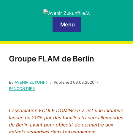
Menu
Groupe FLAM de Berlin
By
AVENIR ZUKUNFT
Published
09.03.2020
RENCONTRES
L’association ECOLE DOMINO e.V. est une initiative
lancée en 2015 par des familles franco-allemandes
de Berlin ayant pour objectif de permettre aux
enfants scolarisés dans l’enseignement