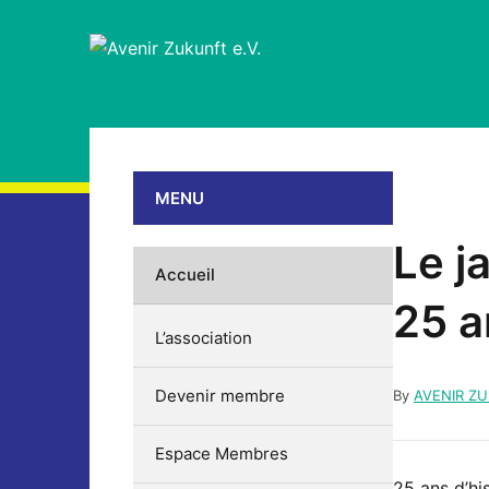
MENU
Le j
Accueil
25 a
L’association
Devenir membre
By
AVENIR Z
Espace Membres
25 ans d’hi