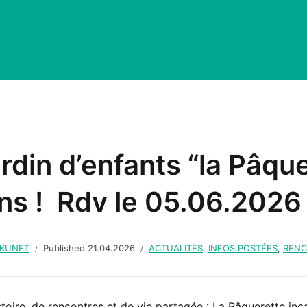
ardin d’enfants “la Pâqu
ns ! Rdv le 05.06.2026
UKUNFT
Published
21.04.2026
ACTUALITÉS
,
INFOS POSTÉES
,
RENC
stoire, de rencontres et de vie partagée : La Pâquerette in