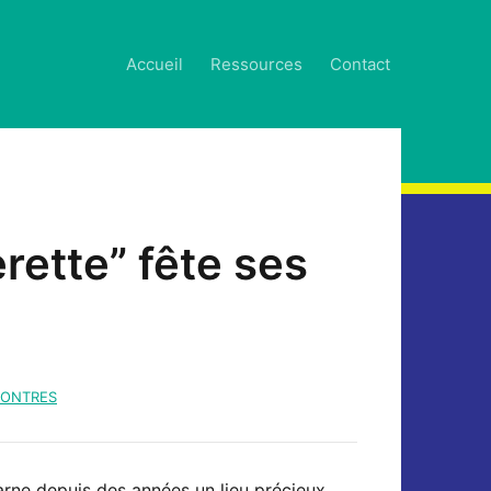
Accueil
Ressources
Contact
erette” fête ses
ONTRES
carne depuis des années un lieu précieux