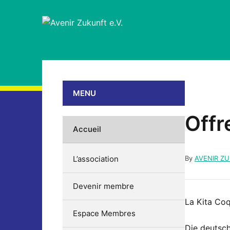
MENU
Offr
Accueil
L’association
By
AVENIR Z
Devenir membre
La Kita Coq
Espace Membres
Die deutsch