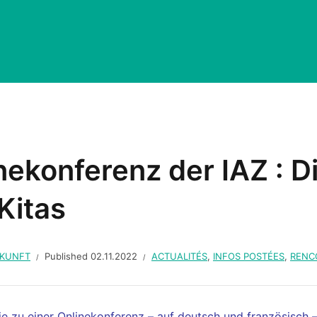
nekonferenz der IAZ : Di
Kitas
UKUNFT
Published
02.11.2022
ACTUALITÉS
,
INFOS POSTÉES
,
RENC
ie zu einer Onlinekonferenz – auf deutsch und französisch