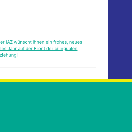
er IAZ wünscht Ihnen ein frohes, neues
hes Jahr auf der Front der bilingualen
ziehung!