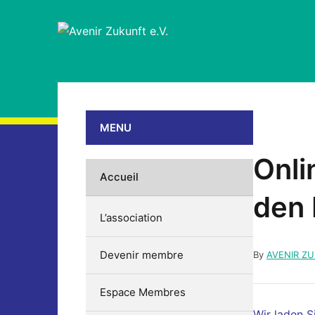
MENU
Onli
Accueil
den 
L’association
Devenir membre
By
AVENIR Z
Espace Membres
Wir laden S