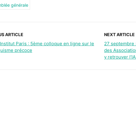
blée générale
US ARTICLE
NEXT ARTICLE
nstitut Paris : 5ème colloque en ligne sur le
27 septembre 
nguisme précoce
des Associatio
y retrouver l’IA