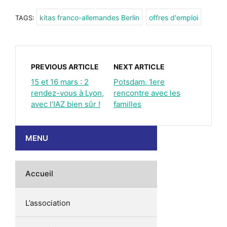
kitas franco-allemandes Berlin
offres d'emploi
TAGS:
PREVIOUS ARTICLE
NEXT ARTICLE
15 et 16 mars : 2
Potsdam, 1ere
rendez-vous à Lyon,
rencontre avec les
avec l’IAZ bien sûr !
familles
MENU
Accueil
L’association