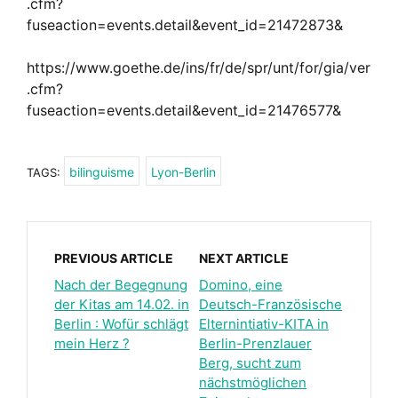
.cfm?
fuseaction=events.detail&event_id=21472873&
https://www.goethe.de/ins/fr/de/spr/unt/for/gia/ver
.cfm?
fuseaction=events.detail&event_id=21476577&
bilinguisme
Lyon-Berlin
TAGS:
PREVIOUS ARTICLE
NEXT ARTICLE
Nach der Begegnung
Domino, eine
der Kitas am 14.02. in
Deutsch-Französische
Berlin : Wofür schlägt
Elternintiativ-KITA in
mein Herz ?
Berlin-Prenzlauer
Berg, sucht zum
nächstmöglichen