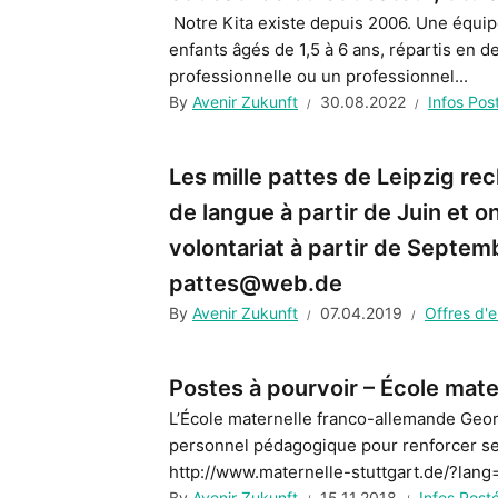
Notre Kita existe depuis 2006. Une équi
enfants âgés de 1,5 à 6 ans, répartis en
professionnelle ou un professionnel...
By
Avenir Zukunft
30.08.2022
Infos Pos
Les mille pattes de Leipzig r
de langue à partir de Juin et 
volontariat à partir de Septem
pattes@web.de
By
Avenir Zukunft
07.04.2019
Offres d'
Postes à pourvoir – École mate
L’École maternelle franco-allemande Geor
personnel pédagogique pour renforcer ses
http://www.maternelle-stuttgart.de/?lang
By
Avenir Zukunft
15.11.2018
Infos Post