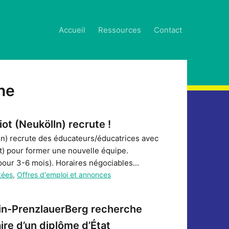
Accueil
Ressources
Contact
ne
ot (Neukölln) recrute !
ln) recrute des éducateurs/éducatrices avec
t) pour former une nouvelle équipe.
ur 3-6 mois). Horaires négociables...
tées
,
Offres d'emploi et annonces
rlin-PrenzlauerBerg recherche
ire d’un diplôme d’État