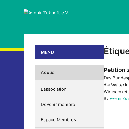
Étique
MENU
Petition
Accueil
Das Bundesp
die Weiterf
L’association
Wirksamkeit 
By
Avenir Zu
Devenir membre
Espace Membres