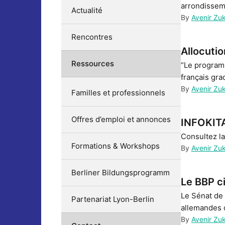
arrondisseme
Actualité
By
Avenir Zu
Rencontres
Allocutio
Ressources
“Le programm
français grac
By
Avenir Zu
Familles et professionnels
Offres d’emploi et annonces
INFOKIT
Consultez la
Formations & Workshops
By
Avenir Zu
Berliner Bildungsprogramm
Le BBP ci
Le Sénat de 
Partenariat Lyon-Berlin
allemandes d
By
Avenir Zu