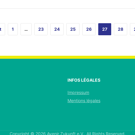
t
1
…
23
24
25
26
27
28
INFOS LÉGALES
Impressum
Mentions légales
Copyright © 2026 Avenir Zukunft e.V.. All Rights Reserved.