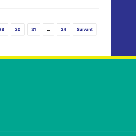
29
30
31
…
34
Suivant