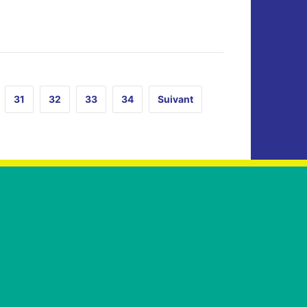
31
32
33
34
Suivant