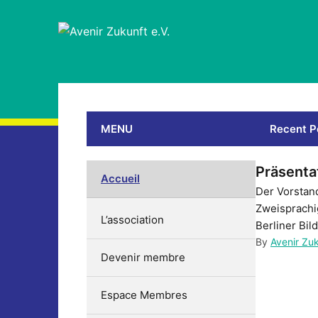
MENU
Recent P
Präsenta
Accueil
Der Vorstand
Zweisprachig
L’association
Berliner Bil
By
Avenir Zu
Devenir membre
Espace Membres